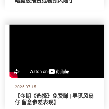
暗藏被拖拽或勒颈风险!】
2025.07.15
【今期《选择》免费睇 | 寻觅风扇
仔 留意参差表现】