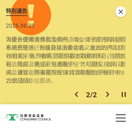
特別通告
关闭
2026.06.29
2025.10.31
消委会提醒消费者及商户，本会仅于官方网站发
为提升使用者体验及网络安全，本会的投诉处理
布消费警示。如接获以消委会名义发出的产品回
系统已经进行升级及推出新功能。由2025年11月
收相关来电、电邮、短讯或社交媒体讯息，切勿
10日起，消费者需要提供基本联络资料（包括姓
轻信回应，更应避免透露任何个人资料。如有疑
名、电邮及电话）注册帐户，才可提交投诉、查
问，请致电防骗易热线18222或消委会热线2929
询及建议。所有提交纪录将清晰整合于帐户中，
2222查询。
方便日后作出跟进。
2
/
2
上一个
下一个
开
Skip to main content
目
消费者委员会