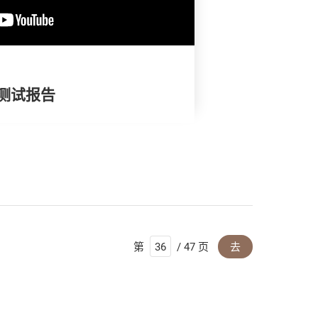
油测试报告
第
/ 47 页
去