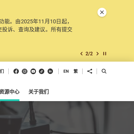
关闭特別通告
。由2025年11月10日起，
交投诉、查询及建议。所有提交
2
/
2
上一个
下一个
开始/暂停幻灯
Facebook
Instagram
Youtube
抖音
领英
分享到
开启搜寻框
们
EN
繁
资源中心
关于我们