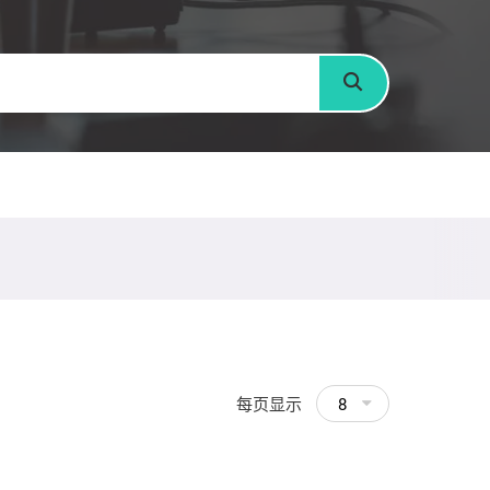
搜寻
每页显示
8