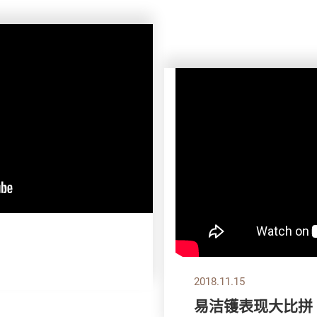
2018.11.15
易洁镬表现大比拼