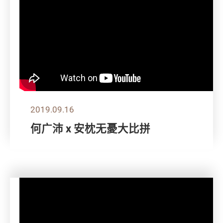
2019.09.16
何广沛 x 安枕无憂大比拼