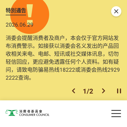
特別通告
关闭
2026.06.29
消委会提醒消费者及商户，本会仅于官方网站发
布消费警示。如接获以消委会名义发出的产品回
收相关来电、电邮、短讯或社交媒体讯息，切勿
轻信回应，更应避免透露任何个人资料。如有疑
问，请致电防骗易热线18222或消委会热线2929
2222查询。
1
/
2
上一个
下一个
开
Skip to main content
目
消费者委员会