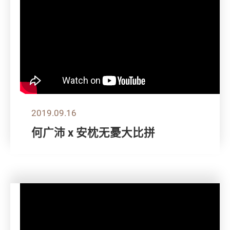
2019.09.16
何广沛 x 安枕无憂大比拼