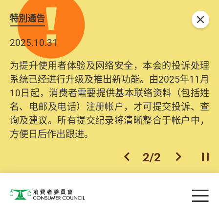
特別通告
关闭
2025.10.31
为提升使用者体验及网络安全，本会的投诉处理
系统已经进行升级及推出新功能。由2025年11月
10日起，消费者需要提供基本联络资料（包括姓
名、电邮及电话）注册帐户，才可提交投诉、查
询及建议。所有提交纪录将清晰整合于帐户中，
方便日后作出跟进。
2
/
2
上一个
下一个
开
Skip to main content
目
消费者委员会