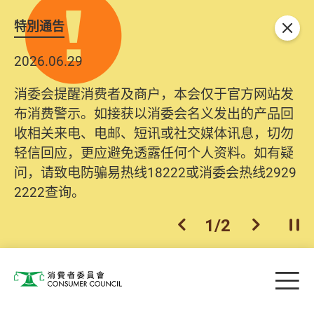
特別通告
关闭
2026.06.29
消委会提醒消费者及商户，本会仅于官方网站发
布消费警示。如接获以消委会名义发出的产品回
收相关来电、电邮、短讯或社交媒体讯息，切勿
轻信回应，更应避免透露任何个人资料。如有疑
问，请致电防骗易热线18222或消委会热线2929
2222查询。
1
/
2
上一个
下一个
开
Skip to main content
目
消费者委员会