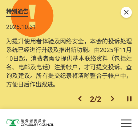
特別通告
关闭
2025.10.31
为提升使用者体验及网络安全，本会的投诉处理
系统已经进行升级及推出新功能。由2025年11月
10日起，消费者需要提供基本联络资料（包括姓
名、电邮及电话）注册帐户，才可提交投诉、查
询及建议。所有提交纪录将清晰整合于帐户中，
方便日后作出跟进。
2
/
2
上一个
下一个
开
Skip to main content
目
消费者委员会