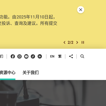
关闭特別通告
。由2025年11月10日起，
交投诉、查询及建议。所有提交
2
/
2
上一个
下一个
开始/暂停幻灯
Facebook
Instagram
Youtube
抖音
领英
分享到
开启搜寻框
们
EN
繁
资源中心
关于我们