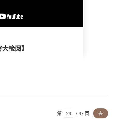
穷大检阅】
第
/ 47 页
去