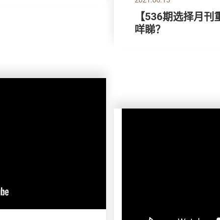
【536期选择月刊
咩睇？