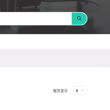
搜寻
每页显示
8