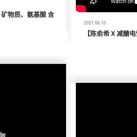
 矿物质、氨基酸 含
2021.06.15
【陈俞希 X 减醣