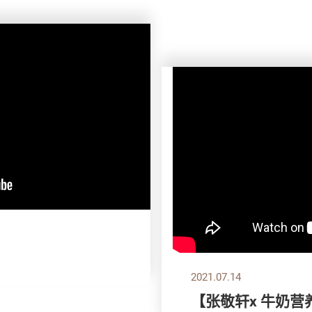
2021.07.14
【张敬轩x 牛奶营