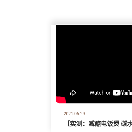
2021.06.29
【实测：减醣电饭煲 碳