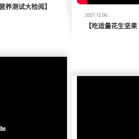
片营养测试大检阅】
2021.12.06
【吃适量花生坚果