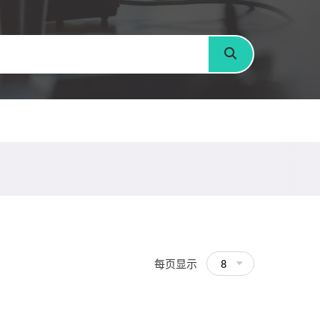
搜寻
每页显示
8