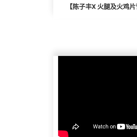
【陈子丰X 火腿及火鸡