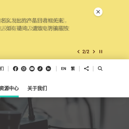
关闭特別通告
。由2025年11月10日起，
交投诉、查询及建议。所有提交
2
/
2
上一个
下一个
开始/暂停幻灯
Facebook
Instagram
Youtube
抖音
领英
分享到
开启搜寻框
们
EN
繁
资源中心
关于我们