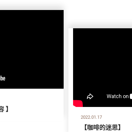
容 】
2022.01.17
【咖啡的迷思】