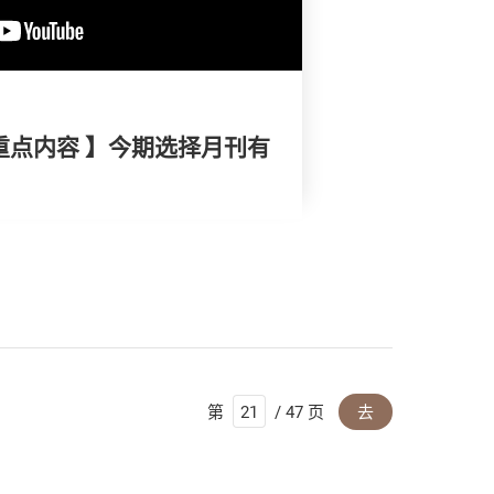
重点内容 】今期选择月刊有
第
/ 47 页
去