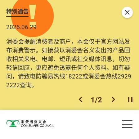
特別通告
关闭
2026.06.29
2025.10.31
消委会提醒消费者及商户，本会仅于官方网站发
为提升使用者体验及网络安全，本会的投诉处理
布消费警示。如接获以消委会名义发出的产品回
系统已经进行升级及推出新功能。由2025年11月
收相关来电、电邮、短讯或社交媒体讯息，切勿
10日起，消费者需要提供基本联络资料（包括姓
轻信回应，更应避免透露任何个人资料。如有疑
名、电邮及电话）注册帐户，才可提交投诉、查
问，请致电防骗易热线18222或消委会热线2929
询及建议。所有提交纪录将清晰整合于帐户中，
2222查询。
方便日后作出跟进。
2
/
2
上一个
下一个
开
Skip to main content
目
消费者委员会