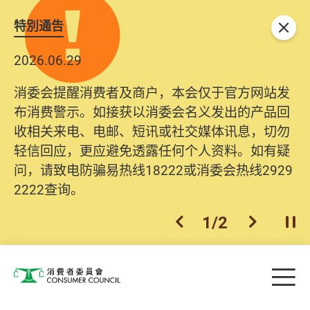
特別通告
关闭
2026.06.29
2025.10.31
消委会提醒消费者及商户，本会仅于官方网站发
为提升使用者体验及网络安全，本会的投诉处理
布消费警示。如接获以消委会名义发出的产品回
系统已经进行升级及推出新功能。由2025年11月
收相关来电、电邮、短讯或社交媒体讯息，切勿
10日起，消费者需要提供基本联络资料（包括姓
轻信回应，更应避免透露任何个人资料。如有疑
名、电邮及电话）注册帐户，才可提交投诉、查
问，请致电防骗易热线18222或消委会热线2929
询及建议。所有提交纪录将清晰整合于帐户中，
2222查询。
方便日后作出跟进。
2
/
2
上一个
下一个
开
Skip to main content
目
消费者委员会