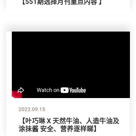
【551期选择月刊重点内容 】
2022.09.15
【叶巧琳 X 天然牛油、人造牛油及
涂抺酱 安全、营养逐样睇】