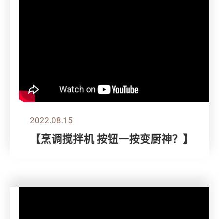
2022.08.15
【烹调搅拌机 按钮一按变厨神？】