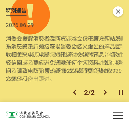
特別通告
关闭
2026.06.29
2025.10.31
消委会提醒消费者及商户，本会仅于官方网站发
为提升使用者体验及网络安全，本会的投诉处理
布消费警示。如接获以消委会名义发出的产品回
系统已经进行升级及推出新功能。由2025年11月
收相关来电、电邮、短讯或社交媒体讯息，切勿
10日起，消费者需要提供基本联络资料（包括姓
轻信回应，更应避免透露任何个人资料。如有疑
名、电邮及电话）注册帐户，才可提交投诉、查
问，请致电防骗易热线18222或消委会热线2929
询及建议。所有提交纪录将清晰整合于帐户中，
2222查询。
方便日后作出跟进。
2
/
2
上一个
下一个
开
Skip to main content
目
消费者委员会