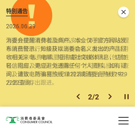
特別通告
关闭
2026.06.29
2025.10.31
消委会提醒消费者及商户，本会仅于官方网站发
为提升使用者体验及网络安全，本会的投诉处理
布消费警示。如接获以消委会名义发出的产品回
系统已经进行升级及推出新功能。由2025年11月
收相关来电、电邮、短讯或社交媒体讯息，切勿
10日起，消费者需要提供基本联络资料（包括姓
轻信回应，更应避免透露任何个人资料。如有疑
名、电邮及电话）注册帐户，才可提交投诉、查
问，请致电防骗易热线18222或消委会热线2929
询及建议。所有提交纪录将清晰整合于帐户中，
2222查询。
方便日后作出跟进。
2
/
2
上一个
下一个
开
Skip to main content
目
消费者委员会