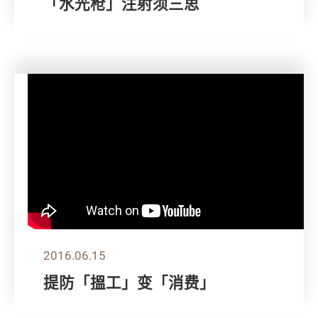
「水光枪」注射须三思
2016.06.15
提防「搵工」变「消费」