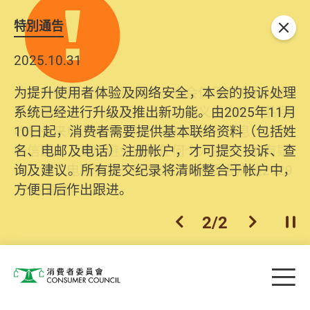
特別通告
关闭
2025.10.31
为提升使用者体验及网络安全，本会的投诉处理
系统已经进行升级及推出新功能。由2025年11月
10日起，消费者需要提供基本联络资料（包括姓
名、电邮及电话）注册帐户，才可提交投诉、查
询及建议。所有提交纪录将清晰整合于帐户中，
方便日后作出跟进。
2
/
2
上一个
下一个
开
Skip to main content
目
消费者委员会