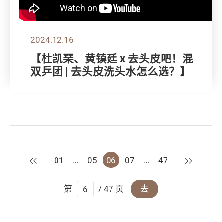
2024.12.16
【杜凯琹、黄镇廷 x 去头皮吧！混
双乒团 | 去头皮洗头水怎么选？】
上一页
下一页
01
…
05
06
07
…
47
第
/ 47 页
去