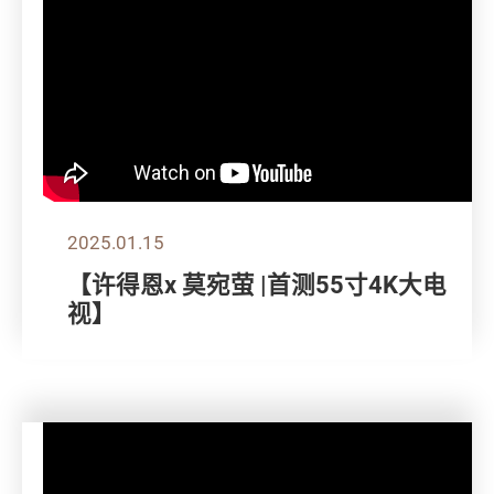
2025.01.15
【许得恩x 莫宛萤 |首测55寸4K大电
视】