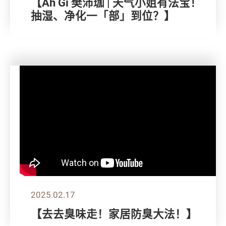
【Ah Gi 樊沛珈 | 天气小姐有法宝！
抽湿、净化一「部」到位？】
2025.02.17
【去去臭味走！家居防臭大法！】