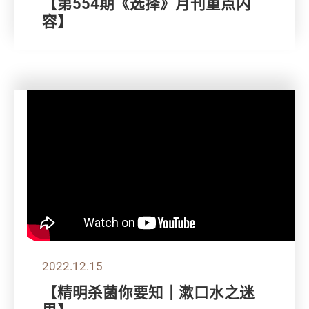
【第554期《选择》月刊重点内
容】
2022.12.15
【精明杀菌你要知｜漱口水之迷