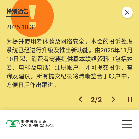
特別通告
关闭
2025.10.31
为提升使用者体验及网络安全，本会的投诉处理
系统已经进行升级及推出新功能。由2025年11月
10日起，消费者需要提供基本联络资料（包括姓
名、电邮及电话）注册帐户，才可提交投诉、查
询及建议。所有提交纪录将清晰整合于帐户中，
方便日后作出跟进。
2
/
2
上一个
下一个
开
Skip to main content
目
消费者委员会