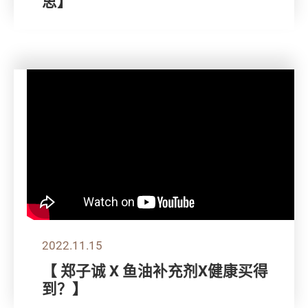
思】
2022.11.15
【 郑子诚 X 鱼油补充剂X健康买得
到？】