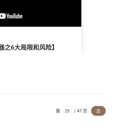
器之6大局限和风险】
第
/ 47 页
去