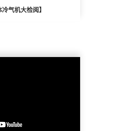
体冷气机大检阅】