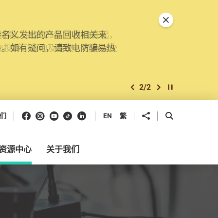
关闭特別通告
。由2025年11月10日起，
交投诉、查询及建议。所有提交
2
/
2
上一个
下一个
开始/暂停幻灯
Facebook
Instagram
Youtube
抖音
领英
分享到
开启搜寻框
们
EN
繁
资源中心
关于我们