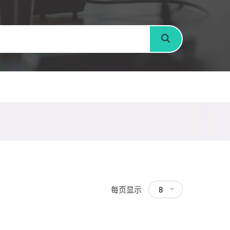
搜寻
每页显示
8