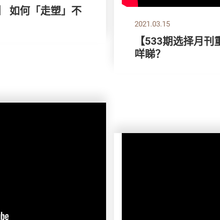
】 如何「走塑」不
2021.03.15
【533期选择月刊
咩睇？