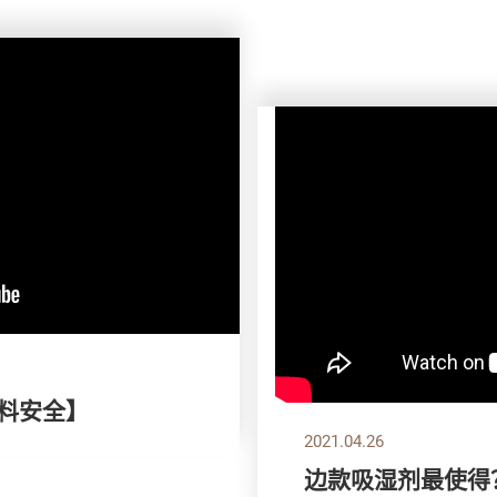
颜料安全】
2021.04.26
边款吸湿剂最使得