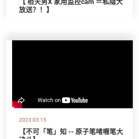
【 栢天男X 家用监控cam ＝私隐大
放送？！】
2023.03.15
【不可「笔」知 -- 原子笔啫喱笔大