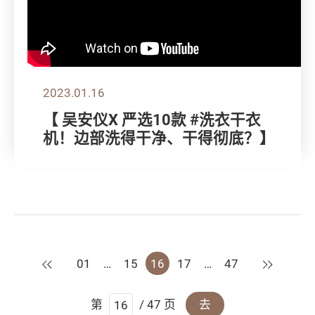
2023.01.16
【 吴安仪X 严选10款 #洗衣干衣
机！边部洗得干净、干得彻底？】
上一页
下一页
01
…
15
16
17
…
47
第
/ 47 页
去