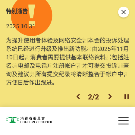
特別通告
关闭
2025.10.31
为提升使用者体验及网络安全，本会的投诉处理
系统已经进行升级及推出新功能。由2025年11月
10日起，消费者需要提供基本联络资料（包括姓
名、电邮及电话）注册帐户，才可提交投诉、查
询及建议。所有提交纪录将清晰整合于帐户中，
方便日后作出跟进。
2
/
2
上一个
下一个
开
Skip to main content
目
消费者委员会