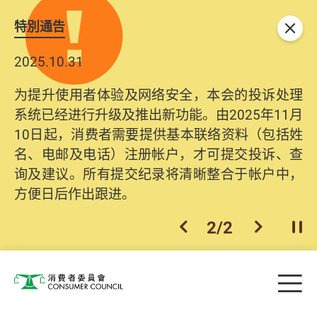
特別通告
关闭
2025.10.31
为提升使用者体验及网络安全，本会的投诉处理
系统已经进行升级及推出新功能。由2025年11月
10日起，消费者需要提供基本联络资料（包括姓
名、电邮及电话）注册帐户，才可提交投诉、查
询及建议。所有提交纪录将清晰整合于帐户中，
方便日后作出跟进。
2
/
2
上一个
下一个
开
Skip to main content
目
消费者委员会