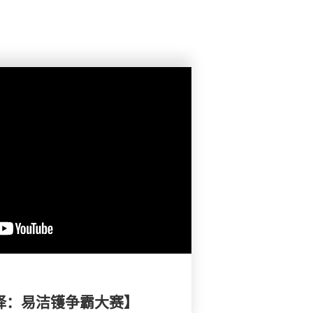
选择：易洁镬争霸大赛】