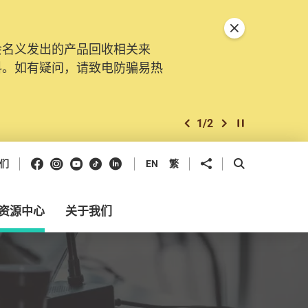
关闭特別通告
会名义发出的产品回收相关来
。由2025年11月10日起，
料。如有疑问，请致电防骗易热
交投诉、查询及建议。所有提交
2
/
2
上一个
下一个
开始/暂停幻灯
Facebook
Instagram
Youtube
抖音
领英
分享到
开启搜寻框
们
EN
繁
资源中心
关于我们