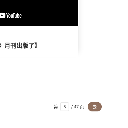
》月刊出版了】
第
/ 47 页
去