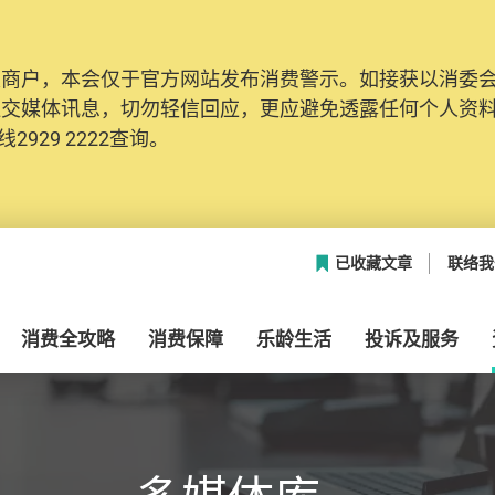
及商户，本会仅于官方网站发布消费警示。如接获以消委
网络安全，本会的投诉处理系统已经进行升级及推出新功能
社交媒体讯息，切勿轻信回应，更应避免透露任何个人资
本联络资料（包括姓名、电邮及电话）注册帐户，才可提
2929 2222查询。
帐户中，方便日后作出跟进。
已收藏文章
联络我
消费全攻略
消费保障
乐龄生活
投诉及服务