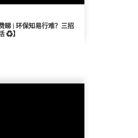
睇 | 环保知易行难？三招
 ♻️】