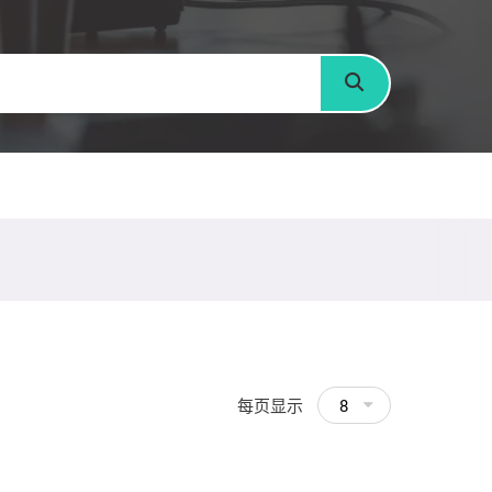
搜寻
每页显示
8