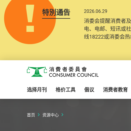
特別通告
2026.06.29
2025.10.31
消委会提醒消费者
为提升使用者体验及
电、电邮、短讯或
消费者需要提供基
线18222或消委会热线
纪录将清晰整合于
Skip to main content
消费者委员会
选择月刊
格价工具
倡议
消费者教育
首页
资源中心