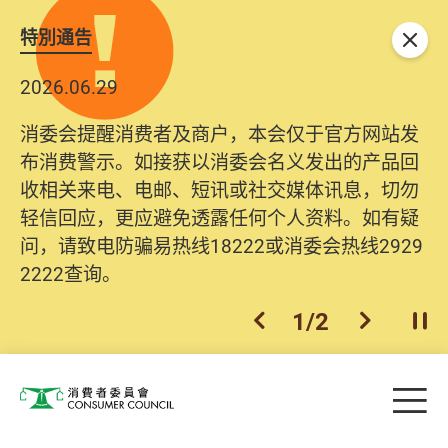
特別通告
关闭
2026.06.29
消委会提醒消费者及商户，本会仅于官方网站发
布消费警示。如接获以消委会名义发出的产品回
收相关来电、电邮、短讯或社交媒体讯息，切勿
轻信回应，更应避免透露任何个人资料。如有疑
问，请致电防骗易热线18222或消委会热线2929
2222查询。
1
/
2
上一个
下一个
开
Skip to main content
目
消费者委员会