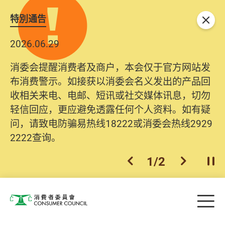
特別通告
关闭
2026.06.29
消委会提醒消费者及商户，本会仅于官方网站发
布消费警示。如接获以消委会名义发出的产品回
收相关来电、电邮、短讯或社交媒体讯息，切勿
轻信回应，更应避免透露任何个人资料。如有疑
问，请致电防骗易热线18222或消委会热线2929
2222查询。
1
/
2
上一个
下一个
开
Skip to main content
目
消费者委员会