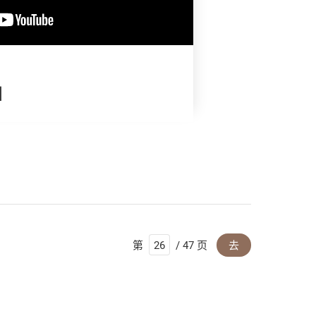
】
第
/ 47 页
去