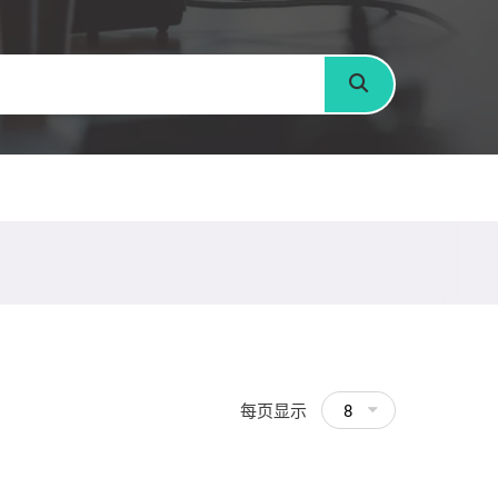
搜寻
每页显示
8