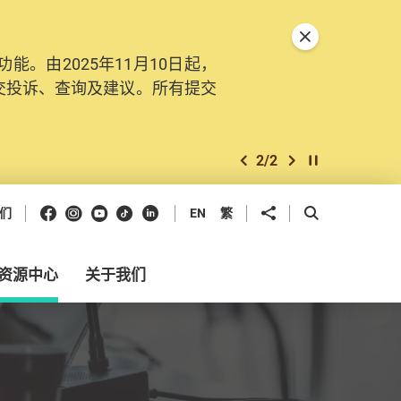
关闭特別通告
。由2025年11月10日起，
交投诉、查询及建议。所有提交
2
/
2
上一个
下一个
开始/暂停幻灯
Facebook
Instagram
Youtube
抖音
领英
分享到
开启搜寻框
们
EN
繁
资源中心
关于我们