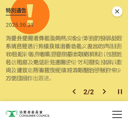
特別通告
关闭
2026.06.29
2025.10.31
消委会提醒消费者及商户，本会仅于官方网站发
为提升使用者体验及网络安全，本会的投诉处理
布消费警示。如接获以消委会名义发出的产品回
系统已经进行升级及推出新功能。由2025年11月
收相关来电、电邮、短讯或社交媒体讯息，切勿
10日起，消费者需要提供基本联络资料（包括姓
轻信回应，更应避免透露任何个人资料。如有疑
名、电邮及电话）注册帐户，才可提交投诉、查
问，请致电防骗易热线18222或消委会热线2929
询及建议。所有提交纪录将清晰整合于帐户中，
2222查询。
方便日后作出跟进。
2
/
2
上一个
下一个
开
Skip to main content
目
消费者委员会