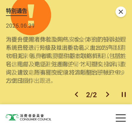
特別通告
关闭
2026.06.29
2025.10.31
消委会提醒消费者及商户，本会仅于官方网站发
为提升使用者体验及网络安全，本会的投诉处理
布消费警示。如接获以消委会名义发出的产品回
系统已经进行升级及推出新功能。由2025年11月
收相关来电、电邮、短讯或社交媒体讯息，切勿
10日起，消费者需要提供基本联络资料（包括姓
轻信回应，更应避免透露任何个人资料。如有疑
名、电邮及电话）注册帐户，才可提交投诉、查
问，请致电防骗易热线18222或消委会热线2929
询及建议。所有提交纪录将清晰整合于帐户中，
2222查询。
方便日后作出跟进。
2
/
2
上一个
下一个
开
Skip to main content
目
消费者委员会