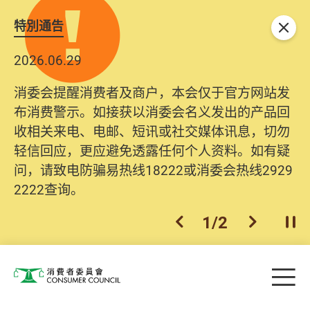
特別通告
关闭
2026.06.29
2025.10.31
消委会提醒消费者及商户，本会仅于官方网站发
为提升使用者体验及网络安全，本会的投诉处理
布消费警示。如接获以消委会名义发出的产品回
系统已经进行升级及推出新功能。由2025年11月
收相关来电、电邮、短讯或社交媒体讯息，切勿
10日起，消费者需要提供基本联络资料（包括姓
轻信回应，更应避免透露任何个人资料。如有疑
名、电邮及电话）注册帐户，才可提交投诉、查
问，请致电防骗易热线18222或消委会热线2929
询及建议。所有提交纪录将清晰整合于帐户中，
2222查询。
方便日后作出跟进。
2
/
2
上一个
下一个
开
Skip to main content
目
消费者委员会