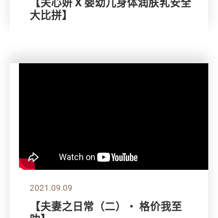
【关心妍 X 婴幼儿身体润肤乳安全
大比拼】
2021.09.09
【夫妻之日常（二）・ 格价我至