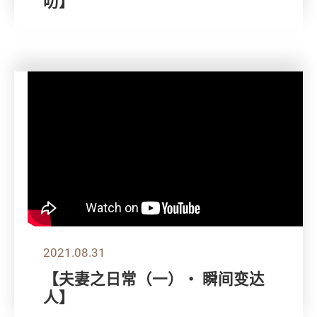
叻】
2021.08.31
【夫妻之日常（一）・ 瞬间变达
人】