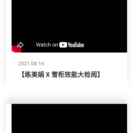
2021.08.16
【练美娟 X 雪柜效能大检阅】