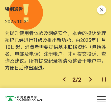
特別通告
关闭
2025.10.31
为提升使用者体验及网络安全，本会的投诉处理
系统已经进行升级及推出新功能。由2025年11月
10日起，消费者需要提供基本联络资料（包括姓
名、电邮及电话）注册帐户，才可提交投诉、查
询及建议。所有提交纪录将清晰整合于帐户中，
方便日后作出跟进。
2
/
2
上一个
下一个
开
Skip to main content
目
消费者委员会