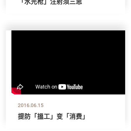
「水光枪」注射须三思
2016.06.15
提防「搵工」变「消费」