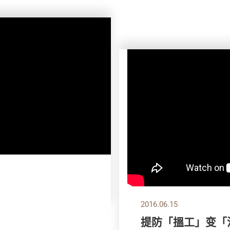
2016.06.15
提防「搵工」变「