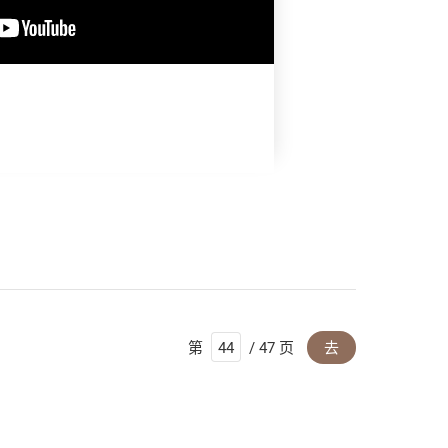
第
/ 47 页
去