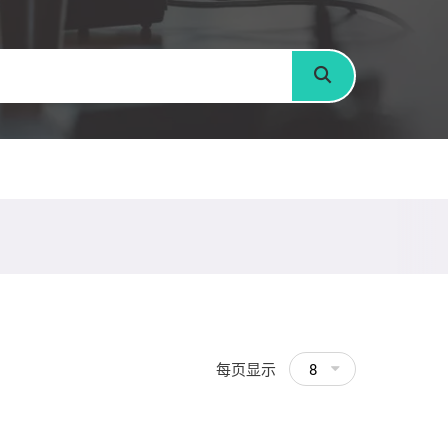
搜寻
每页显示
8