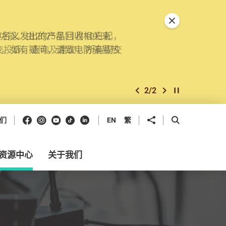
关闭特別通告
。由2025年11月10日起，
交投诉、查询及建议。所有提交
2
/
2
上一个
下一个
开始/暂停幻灯
Facebook
Instagram
Youtube
抖音
领英
分享到
开启搜寻框
们
EN
繁
资源中心
关于我们