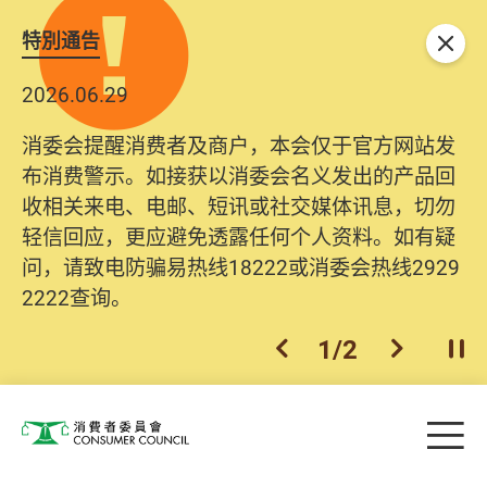
特別通告
关闭
2026.06.29
消委会提醒消费者及商户，本会仅于官方网站发
布消费警示。如接获以消委会名义发出的产品回
收相关来电、电邮、短讯或社交媒体讯息，切勿
轻信回应，更应避免透露任何个人资料。如有疑
问，请致电防骗易热线18222或消委会热线2929
2222查询。
1
/
2
上一个
下一个
开
Skip to main content
目
消费者委员会