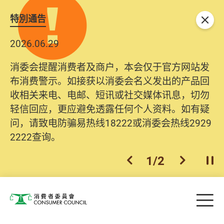
特別通告
关闭
2026.06.29
消委会提醒消费者及商户，本会仅于官方网站发
布消费警示。如接获以消委会名义发出的产品回
收相关来电、电邮、短讯或社交媒体讯息，切勿
轻信回应，更应避免透露任何个人资料。如有疑
问，请致电防骗易热线18222或消委会热线2929
2222查询。
1
/
2
上一个
下一个
开
Skip to main content
目
消费者委员会