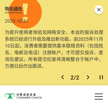
特別通告
关闭
2025.10.31
为提升使用者体验及网络安全，本会的投诉处理
系统已经进行升级及推出新功能。由2025年11月
10日起，消费者需要提供基本联络资料（包括姓
名、电邮及电话）注册帐户，才可提交投诉、查
询及建议。所有提交纪录将清晰整合于帐户中，
方便日后作出跟进。
2
/
2
上一个
下一个
开
Skip to main content
目
消费者委员会