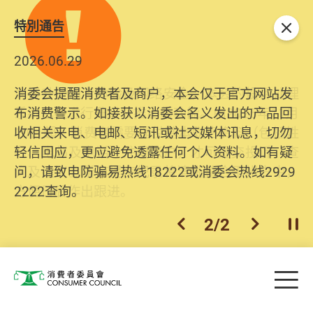
特別通告
关闭
2026.06.29
2025.10.31
消委会提醒消费者及商户，本会仅于官方网站发
为提升使用者体验及网络安全，本会的投诉处理
布消费警示。如接获以消委会名义发出的产品回
系统已经进行升级及推出新功能。由2025年11月
收相关来电、电邮、短讯或社交媒体讯息，切勿
10日起，消费者需要提供基本联络资料（包括姓
轻信回应，更应避免透露任何个人资料。如有疑
名、电邮及电话）注册帐户，才可提交投诉、查
问，请致电防骗易热线18222或消委会热线2929
询及建议。所有提交纪录将清晰整合于帐户中，
2222查询。
方便日后作出跟进。
2
/
2
上一个
下一个
开
Skip to main content
目
消费者委员会