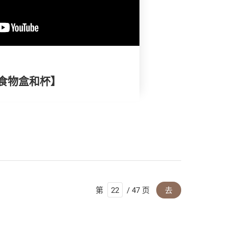
食物盒和杯】
第
/ 47 页
去