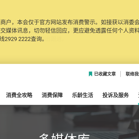
及商户，本会仅于官方网站发布消费警示。如接获以消委
网络安全，本会的投诉处理系统已经进行升级及推出新功能
社交媒体讯息，切勿轻信回应，更应避免透露任何个人资
本联络资料（包括姓名、电邮及电话）注册帐户，才可提
2929 2222查询。
帐户中，方便日后作出跟进。
已收藏文章
联络我
消费全攻略
消费保障
乐龄生活
投诉及服务