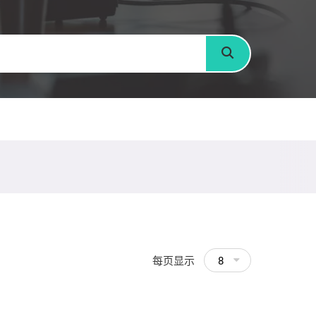
搜寻
每页显示
8