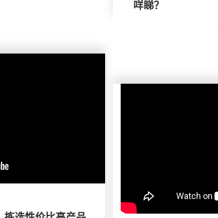
咩睇？
】 拣选性价比高产品