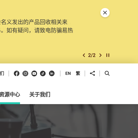
关闭特別通告
会名义发出的产品回收相关来
。由2025年11月10日起，
料。如有疑问，请致电防骗易热
交投诉、查询及建议。所有提交
2
/
2
上一个
下一个
开始/暂停幻灯
Facebook
Instagram
Youtube
抖音
领英
分享到
开启搜寻框
们
EN
繁
资源中心
关于我们