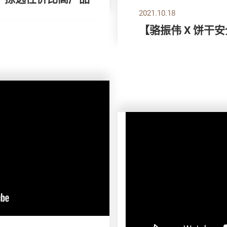
2021.10.18
【骆振伟 X 饼干