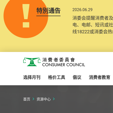
特別通告
2026.06.29
2025.10.31
消委会提醒消费者
为提升使用者体验及
电、电邮、短讯或
消费者需要提供基
线18222或消委会热线
纪录将清晰整合于
Skip to main content
消费者委员会
选择月刊
格价工具
倡议
消费者教育
首页
资源中心