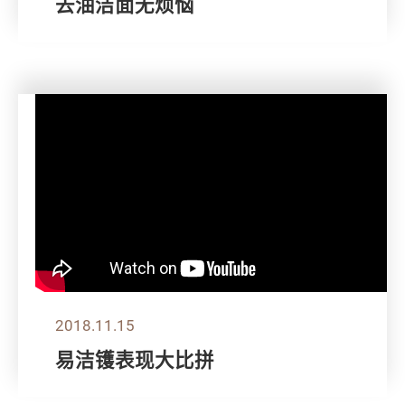
去油洁面无烦恼
2018.11.15
易洁镬表现大比拼