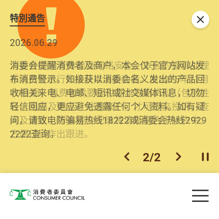
特別通告
关闭
2026.06.29
2025.10.31
消委会提醒消费者及商户，本会仅于官方网站发
为提升使用者体验及网络安全，本会的投诉处理
布消费警示。如接获以消委会名义发出的产品回
系统已经进行升级及推出新功能。由2025年11月
收相关来电、电邮、短讯或社交媒体讯息，切勿
10日起，消费者需要提供基本联络资料（包括姓
轻信回应，更应避免透露任何个人资料。如有疑
名、电邮及电话）注册帐户，才可提交投诉、查
问，请致电防骗易热线18222或消委会热线2929
询及建议。所有提交纪录将清晰整合于帐户中，
2222查询。
方便日后作出跟进。
2
/
2
上一个
下一个
开
Skip to main content
目
消费者委员会