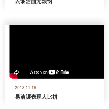
去油洁面无烦恼
2018.11.15
易洁镬表现大比拼