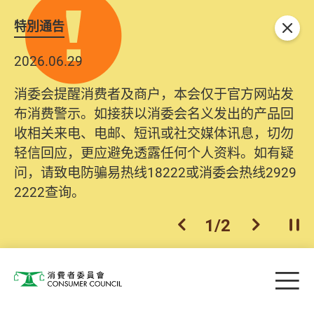
特別通告
关闭
2026.06.29
2025.10.31
消委会提醒消费者及商户，本会仅于官方网站发
为提升使用者体验及网络安全，本会的投诉处理
布消费警示。如接获以消委会名义发出的产品回
系统已经进行升级及推出新功能。由2025年11月
收相关来电、电邮、短讯或社交媒体讯息，切勿
10日起，消费者需要提供基本联络资料（包括姓
轻信回应，更应避免透露任何个人资料。如有疑
名、电邮及电话）注册帐户，才可提交投诉、查
问，请致电防骗易热线18222或消委会热线2929
询及建议。所有提交纪录将清晰整合于帐户中，
2222查询。
方便日后作出跟进。
2
/
2
上一个
下一个
开
Skip to main content
目
消费者委员会