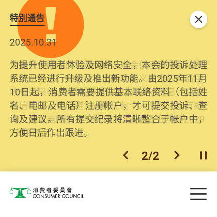
特別通告
关闭
2026.06.29
2025.10.31
消委会提醒消费者及商户，本会仅于官方网站发
为提升使用者体验及网络安全，本会的投诉处理
布消费警示。如接获以消委会名义发出的产品回
系统已经进行升级及推出新功能。由2025年11月
收相关来电、电邮、短讯或社交媒体讯息，切勿
10日起，消费者需要提供基本联络资料（包括姓
轻信回应，更应避免透露任何个人资料。如有疑
名、电邮及电话）注册帐户，才可提交投诉、查
问，请致电防骗易热线18222或消委会热线2929
询及建议。所有提交纪录将清晰整合于帐户中，
2222查询。
方便日后作出跟进。
2
/
2
上一个
下一个
开
Skip to main content
目
消费者委员会