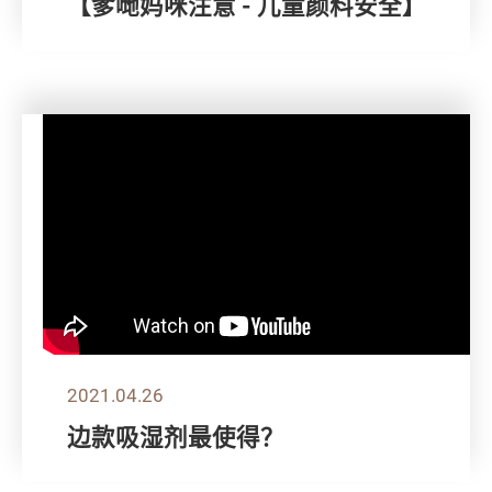
【爹哋妈咪注意 - 儿童颜料安全】
2021.04.26
边款吸湿剂最使得？