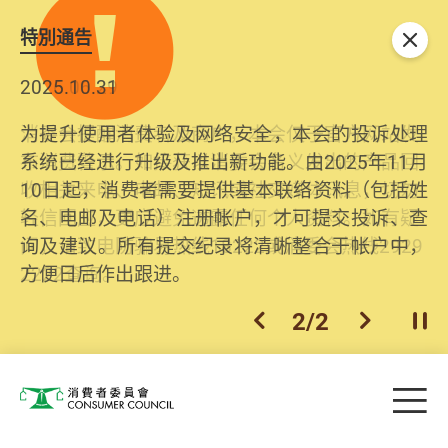
特別通告
关闭
2026.06.29
2025.10.31
消委会提醒消费者及商户，本会仅于官方网站发
为提升使用者体验及网络安全，本会的投诉处理
布消费警示。如接获以消委会名义发出的产品回
系统已经进行升级及推出新功能。由2025年11月
收相关来电、电邮、短讯或社交媒体讯息，切勿
10日起，消费者需要提供基本联络资料（包括姓
轻信回应，更应避免透露任何个人资料。如有疑
名、电邮及电话）注册帐户，才可提交投诉、查
问，请致电防骗易热线18222或消委会热线2929
询及建议。所有提交纪录将清晰整合于帐户中，
2222查询。
方便日后作出跟进。
2
/
2
上一个
下一个
开
Skip to main content
目
消费者委员会