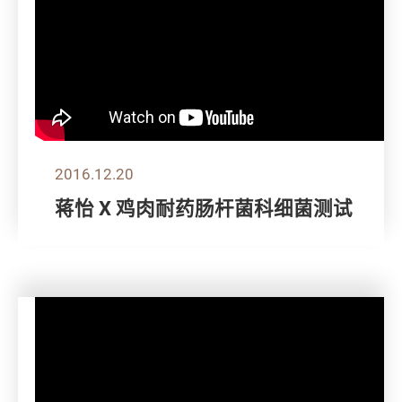
2016.12.20
蒋怡 X 鸡肉耐药肠杆菌科细菌测试