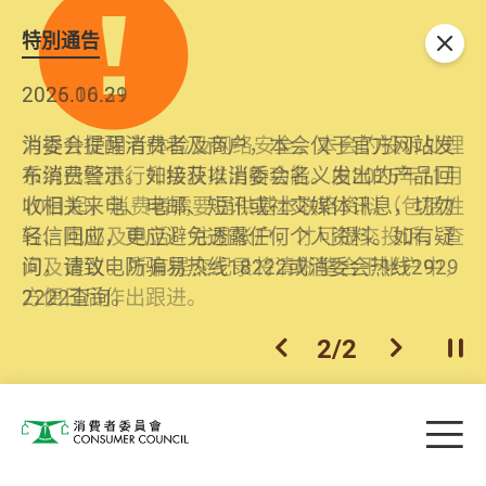
特別通告
关闭
2026.06.29
2025.10.31
消委会提醒消费者及商户，本会仅于官方网站发
为提升使用者体验及网络安全，本会的投诉处理
布消费警示。如接获以消委会名义发出的产品回
系统已经进行升级及推出新功能。由2025年11月
收相关来电、电邮、短讯或社交媒体讯息，切勿
10日起，消费者需要提供基本联络资料（包括姓
轻信回应，更应避免透露任何个人资料。如有疑
名、电邮及电话）注册帐户，才可提交投诉、查
问，请致电防骗易热线18222或消委会热线2929
询及建议。所有提交纪录将清晰整合于帐户中，
2222查询。
方便日后作出跟进。
2
/
2
上一个
下一个
开
Skip to main content
目
消费者委员会