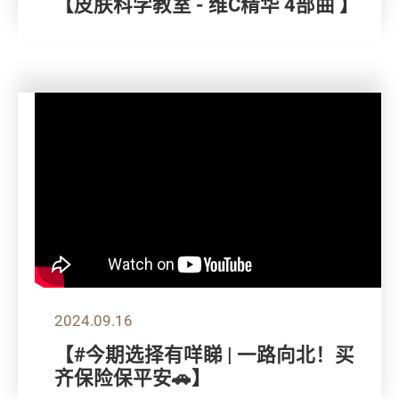
【皮肤科学教室 - 维C精华 4部曲 】
2024.09.16
【#今期选择有咩睇 | 一路向北！买
齐保险保平安🚗】