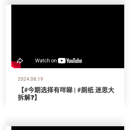
2024.08.19
【#今期选择有咩睇 | #厕纸 迷思大
拆解❓】