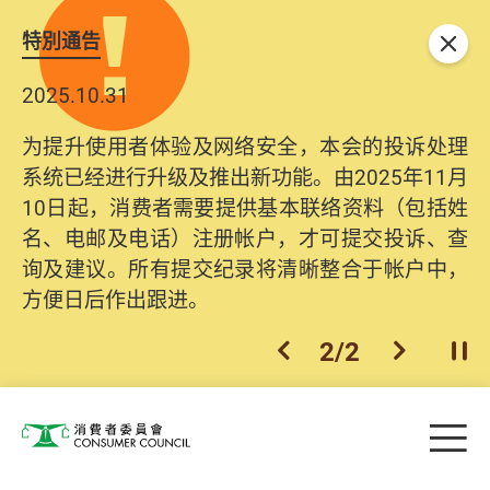
特別通告
关闭
2025.10.31
为提升使用者体验及网络安全，本会的投诉处理
系统已经进行升级及推出新功能。由2025年11月
10日起，消费者需要提供基本联络资料（包括姓
名、电邮及电话）注册帐户，才可提交投诉、查
询及建议。所有提交纪录将清晰整合于帐户中，
方便日后作出跟进。
2
/
2
上一个
下一个
开
Skip to main content
目
消费者委员会