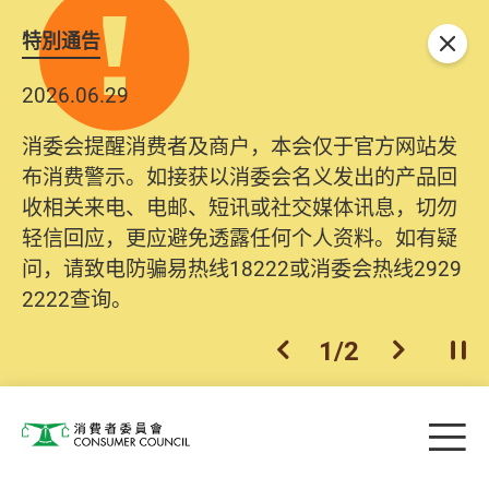
特別通告
关闭
2026.06.29
消委会提醒消费者及商户，本会仅于官方网站发
布消费警示。如接获以消委会名义发出的产品回
收相关来电、电邮、短讯或社交媒体讯息，切勿
轻信回应，更应避免透露任何个人资料。如有疑
问，请致电防骗易热线18222或消委会热线2929
2222查询。
1
/
2
上一个
下一个
开
Skip to main content
目
消费者委员会