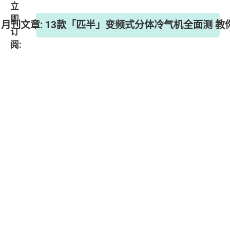
立
即
择》月刊文章: 13款「匹半」变频式分体冷气机全面测 
订
阅: