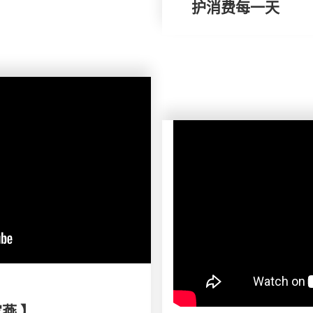
护消费每一天
家燕 】