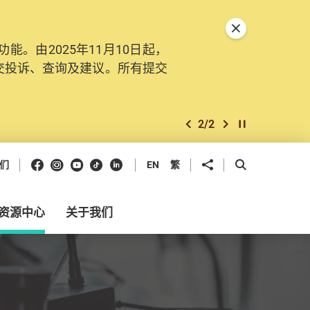
关闭特別通告
。由2025年11月10日起，
交投诉、查询及建议。所有提交
2
/
2
上一个
下一个
开始/暂停幻灯
Facebook
Instagram
Youtube
抖音
领英
分享到
开启搜寻框
们
EN
繁
资源中心
关于我们