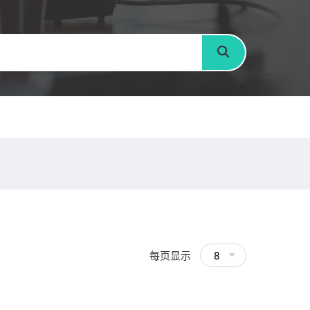
搜寻
每页显示
8