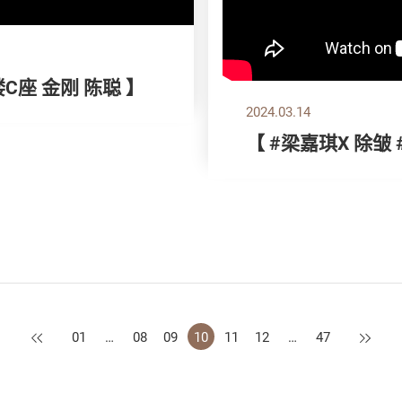
楼C座 金刚 陈聪 】
2024.03.14
【 #梁嘉琪X 除皱
上一页
下一页
01
…
08
09
10
11
12
…
47