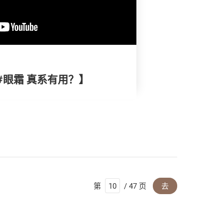
 #眼霜 真系有用？】
第
/ 47 页
去