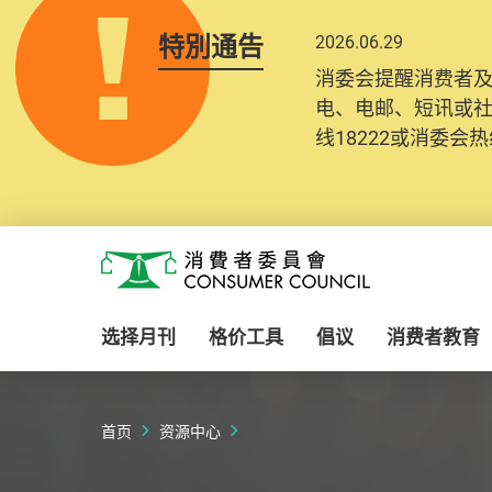
特別通告
2026.06.29
2025.10.31
消委会提醒消费者
为提升使用者体验及
电、电邮、短讯或
消费者需要提供基
线18222或消委会热线
纪录将清晰整合于
Skip to main content
消费者委员会
选择月刊
格价工具
倡议
消费者教育
首页
资源中心