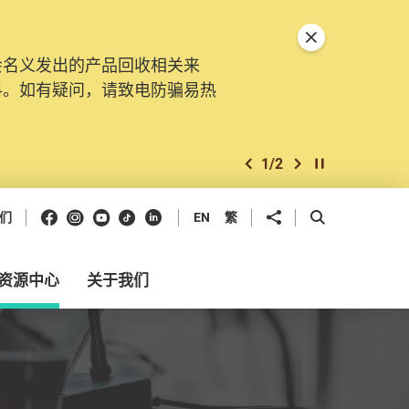
关闭特別通告
会名义发出的产品回收相关来
。由2025年11月10日起，
料。如有疑问，请致电防骗易热
交投诉、查询及建议。所有提交
2
/
2
上一个
下一个
开始/暂停幻灯
Facebook
Instagram
Youtube
抖音
领英
分享到
开启搜寻框
们
EN
繁
资源中心
关于我们