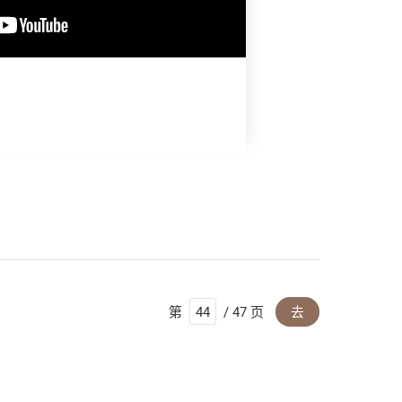
第
/ 47 页
去