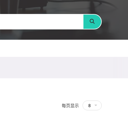
搜寻
每页显示
8