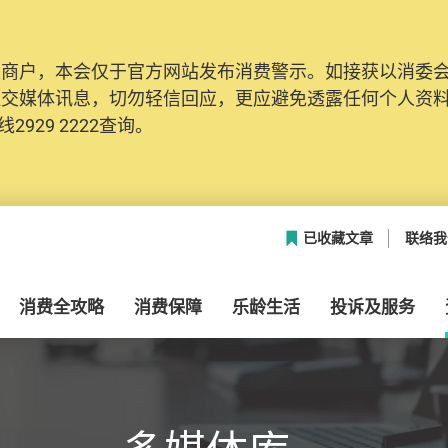
及商户，本会仅于官方网站发布消费警示。如接获以消委
网络安全，本会的投诉处理系统已经进行升级及推出新功能
社交媒体讯息，切勿轻信回应，更应避免透露任何个人资
本联络资料（包括姓名、电邮及电话）注册帐户，才可提
2929 2222查询。
帐户中，方便日后作出跟进。
已收藏文章
联络我
消费全攻略
消费保障
乐龄生活
投诉及服务