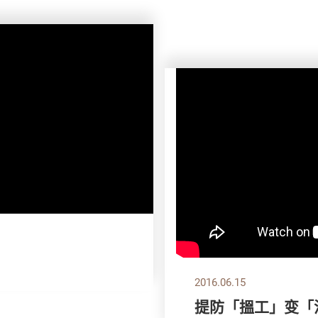
2016.06.15
提防「搵工」变「