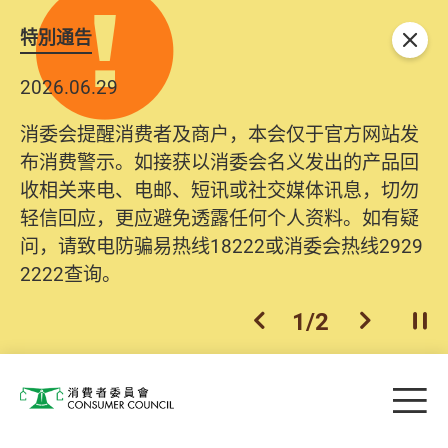
特別通告
关闭
2026.06.29
消委会提醒消费者及商户，本会仅于官方网站发
布消费警示。如接获以消委会名义发出的产品回
收相关来电、电邮、短讯或社交媒体讯息，切勿
轻信回应，更应避免透露任何个人资料。如有疑
问，请致电防骗易热线18222或消委会热线2929
2222查询。
1
/
2
上一个
下一个
开
Skip to main content
目
消费者委员会