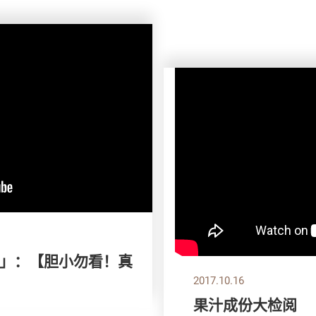
款」：【胆小勿看！真
2017.10.16
果汁成份大检阅