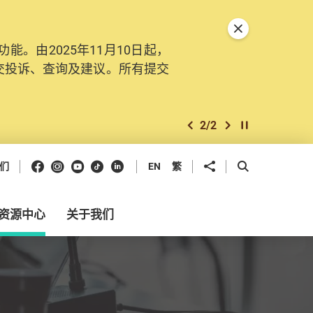
关闭特別通告
。由2025年11月10日起，
交投诉、查询及建议。所有提交
2
/
2
上一个
下一个
开始/暂停幻灯
Facebook
Instagram
Youtube
抖音
领英
分享到
开启搜寻框
们
EN
繁
资源中心
关于我们