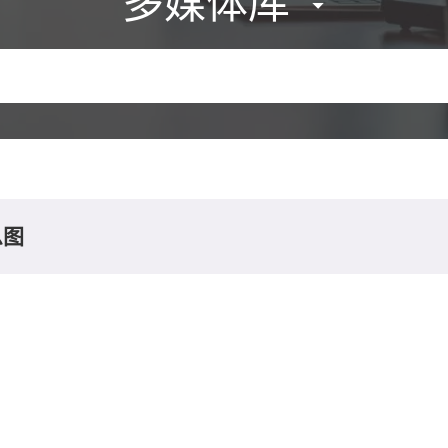
多媒体库
息图