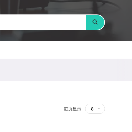
搜寻
每页显示
8