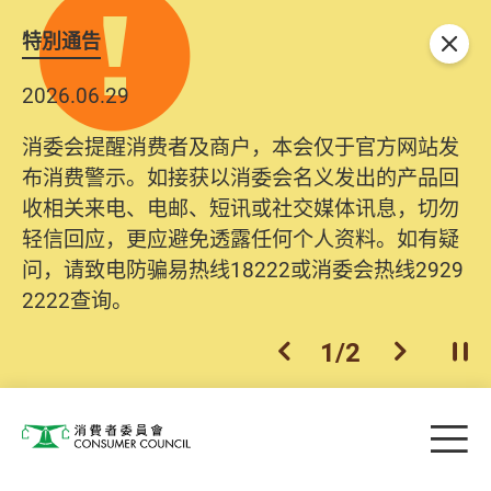
特別通告
关闭
2026.06.29
消委会提醒消费者及商户，本会仅于官方网站发
布消费警示。如接获以消委会名义发出的产品回
收相关来电、电邮、短讯或社交媒体讯息，切勿
轻信回应，更应避免透露任何个人资料。如有疑
问，请致电防骗易热线18222或消委会热线2929
2222查询。
1
/
2
上一个
下一个
开
Skip to main content
目
消费者委员会