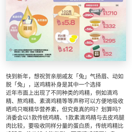
快到新年，想祝贺亲朋戚友「兔」气扬眉、动如
脱「兔」，送鸡精补身是其中一个选择
近年市面上出现了不同种类的鸡精，例如滴鸡
精、熬鸡精、素滴鸡精等等声称可以方便地吸收
晒鸡只嘅精华营养素，但究竟真的吗？划算吗？
消委会以1款传统鸡精、1款素滴鸡精与去皮鸡腿
肉比较，要吸收同样分量的蛋白质，传统鸡精比