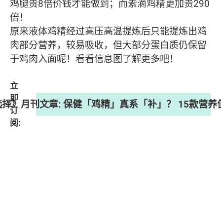
鸡腿贵8倍价钱才能做到；而素滴鸡精更加贵290
倍！
原来液体鸡精经过高压高温提炼后只能提炼出鸡
肉部分营养，较易吸收，但大部分蛋白质仍保留
于鸡肉入面呢！看看信息图了解更多吧！
立
即
《选择》月刊文章: 保健「鸡精」真系「补」？ 15款营
订
阅: