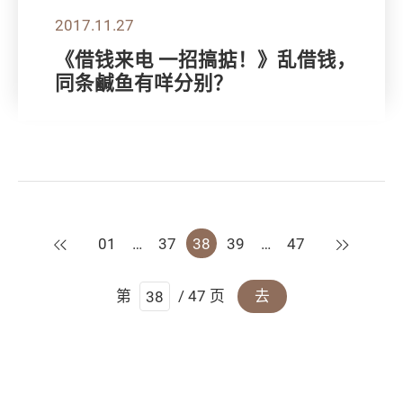
2017.11.27
《借钱来电 一招搞掂！》乱借钱，
同条鹹鱼有咩分别？
上一页
下一页
01
…
37
38
39
…
47
第
/ 47 页
去