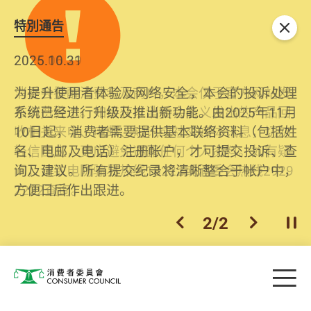
特別通告
关闭
2026.06.29
2025.10.31
消委会提醒消费者及商户，本会仅于官方网站发
为提升使用者体验及网络安全，本会的投诉处理
布消费警示。如接获以消委会名义发出的产品回
系统已经进行升级及推出新功能。由2025年11月
收相关来电、电邮、短讯或社交媒体讯息，切勿
10日起，消费者需要提供基本联络资料（包括姓
轻信回应，更应避免透露任何个人资料。如有疑
名、电邮及电话）注册帐户，才可提交投诉、查
问，请致电防骗易热线18222或消委会热线2929
询及建议。所有提交纪录将清晰整合于帐户中，
2222查询。
方便日后作出跟进。
2
/
2
上一个
下一个
开
Skip to main content
目
消费者委员会