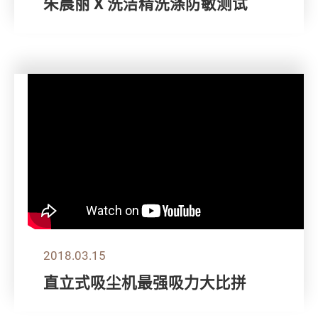
朱晨丽 X 洗洁精洗涤防敏测试
2018.03.15
直立式吸尘机最强吸力大比拼