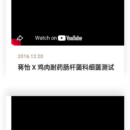
2016.12.20
蒋怡 X 鸡肉耐药肠杆菌科细菌测试