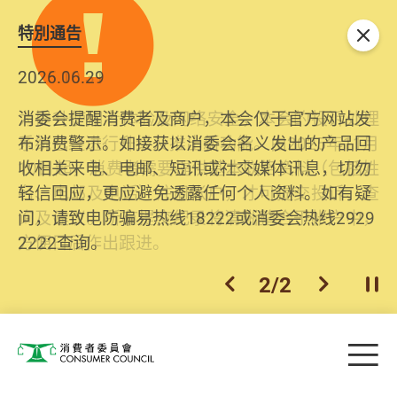
特別通告
关闭
2026.06.29
2025.10.31
消委会提醒消费者及商户，本会仅于官方网站发
为提升使用者体验及网络安全，本会的投诉处理
布消费警示。如接获以消委会名义发出的产品回
系统已经进行升级及推出新功能。由2025年11月
收相关来电、电邮、短讯或社交媒体讯息，切勿
10日起，消费者需要提供基本联络资料（包括姓
轻信回应，更应避免透露任何个人资料。如有疑
名、电邮及电话）注册帐户，才可提交投诉、查
问，请致电防骗易热线18222或消委会热线2929
询及建议。所有提交纪录将清晰整合于帐户中，
2222查询。
方便日后作出跟进。
2
/
2
上一个
下一个
开
Skip to main content
目
消费者委员会