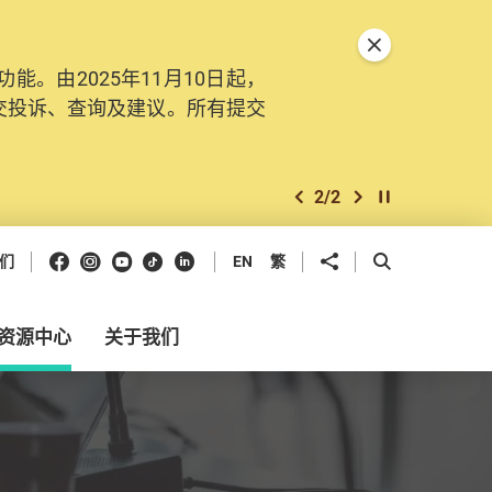
关闭特別通告
。由2025年11月10日起，
交投诉、查询及建议。所有提交
2
/
2
上一个
下一个
开始/暂停幻灯
Facebook
Instagram
Youtube
抖音
领英
分享到
开启搜寻框
们
EN
繁
资源中心
关于我们