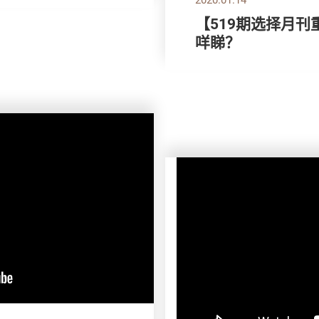
【519期选择月刊
咩睇？