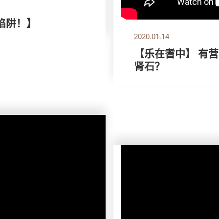
陷阱！】
2020.01.14
【乐在耆中】 有营
肾石？