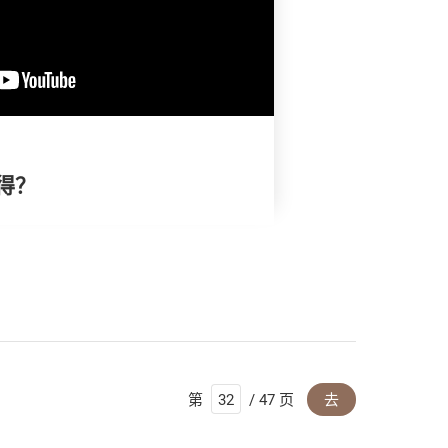
得？
第
/ 47 页
去