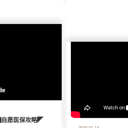
◢自愿医保攻略◤
2020.01.14