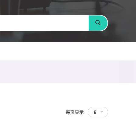
搜寻
每页显示
8