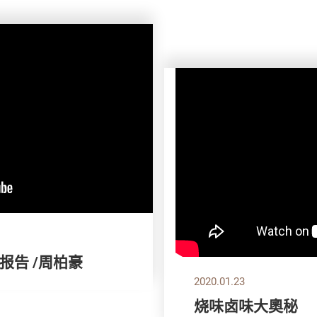
报告 /周柏豪
2020.01.23
烧味卤味大奧秘