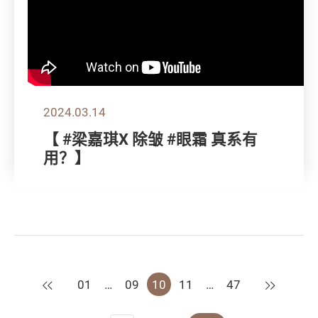
2024.03.14
【 #梁嘉琪X 除皱 #眼霜 真系有
用？】
上一页
下一页
01
…
09
10
11
…
47