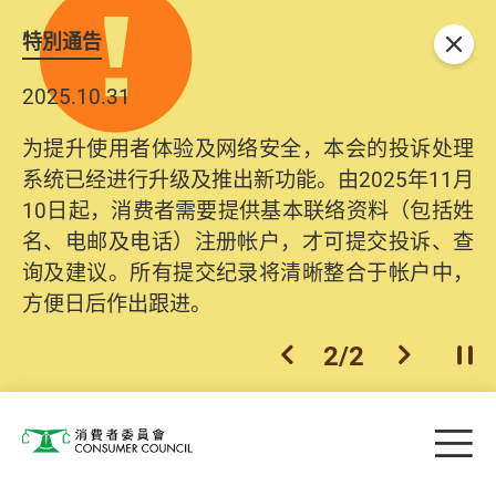
特別通告
关闭
2025.10.31
为提升使用者体验及网络安全，本会的投诉处理
系统已经进行升级及推出新功能。由2025年11月
10日起，消费者需要提供基本联络资料（包括姓
名、电邮及电话）注册帐户，才可提交投诉、查
询及建议。所有提交纪录将清晰整合于帐户中，
方便日后作出跟进。
2
/
2
上一个
下一个
开
Skip to main content
目
消费者委员会