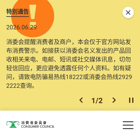
特別通告
关闭
2026.06.29
消委会提醒消费者及商户，本会仅于官方网站发
布消费警示。如接获以消委会名义发出的产品回
收相关来电、电邮、短讯或社交媒体讯息，切勿
轻信回应，更应避免透露任何个人资料。如有疑
问，请致电防骗易热线18222或消委会热线2929
2222查询。
1
/
2
上一个
下一个
开
Skip to main content
目
消费者委员会