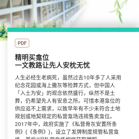
PDF
精明买龛位
一文教路让先人安枕无忧
人生必经生老病死，虽然过去10年多了人采用
纪念花园或海上撒灰等殓葬方式，但中国人
「入土为安」的观念依然盛行，纵然不是土
葬，仍希望先人有安息之所。可惜本港龛位的
供应追不上需求，以致早年有不少未符合土地
规划或地契规定的私营龛场违规售卖龛位。
2017年中，政府实施了《私营骨灰安置所条
例》(《条例》)，设立了发牌制度规管私营龛