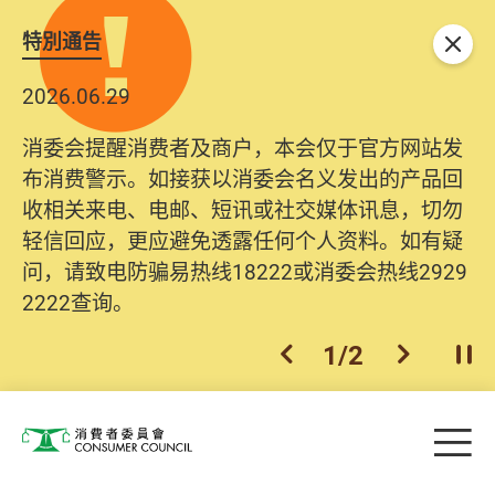
特別通告
关闭
2026.06.29
消委会提醒消费者及商户，本会仅于官方网站发
布消费警示。如接获以消委会名义发出的产品回
收相关来电、电邮、短讯或社交媒体讯息，切勿
轻信回应，更应避免透露任何个人资料。如有疑
问，请致电防骗易热线18222或消委会热线2929
2222查询。
1
/
2
上一个
下一个
开
Skip to main content
目
消费者委员会